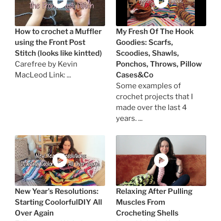
How to crochet a Muffler
My Fresh Of The Hook
using the Front Post
Goodies: Scarfs,
Stitch (looks like kintted)
Scoodies, Shawls,
Carefree by Kevin
Ponchos, Throws, Pillow
MacLeod Link: ...
Cases&Co
Some examples of
crochet projects that I
made over the last 4
years. ...
New Year's Resolutions:
Relaxing After Pulling
Starting CoolorfulDIY All
Muscles From
Over Again
Crocheting Shells