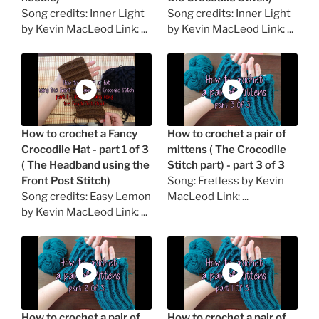
Song credits: Inner Light
Song credits: Inner Light
by Kevin MacLeod Link: ...
by Kevin MacLeod Link: ...
How to crochet a Fancy
How to crochet a pair of
Crocodile Hat - part 1 of 3
mittens ( The Crocodile
( The Headband using the
Stitch part) - part 3 of 3
Front Post Stitch)
Song: Fretless by Kevin
Song credits: Easy Lemon
MacLeod Link: ...
by Kevin MacLeod Link: ...
How to crochet a pair of
How to crochet a pair of