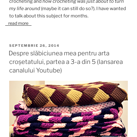
crocheting and
how crocheting was just about to turn
my life around
(maybe it can still do so?). I have wanted
to talk about this subject for months.
read more
PUBLICAT
SEPTEMBRIE 26, 2014
PE
Despre slăbiciunea mea pentru arta
croșetatului, partea a 3-a din 5 (lansarea
canalului Youtube)