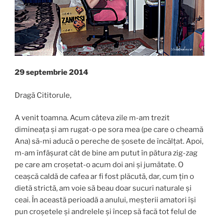
29 septembrie 2014
Dragă Cititorule,
A venit toamna. Acum câteva zile m-am trezit
dimineața și am rugat-o pe sora mea (pe care o cheamă
Ana) să-mi aducă o pereche de șosete de încălțat. Apoi,
m-am înfășurat cât de bine am putut în pătura zig-zag
pe care am croșetat-o ​​acum doi ani și jumătate. O
ceașcă caldă de cafea ar fi fost plăcută, dar, cum țin o
dietă strictă, am voie să beau doar sucuri naturale și
ceai. În această perioadă a anului, meșterii amatori își
pun croșetele și andrelele și încep să facă tot felul de