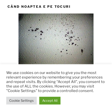
CÂND NOAPTEA E PE TOCURI
We use cookies on our website to give you the most
Pete pe tavan
relevant experience by remembering your preferences
and repeat visits. By clicking “Accept All”, you consent to
M-am trezit, ca de obicei, mult prea devreme. Și, ca de
the use of ALL the cookies. However, you may visit
"Cookie Settings" to provide a controlled consent.
obicei, habar nu aveam cum am să pierd cele zeci de
minute până avea să sune alarma de la ceas care avea
Cookie Settings
Accept All
să declanșeze blestematul de radio și, implicit, vreo
melodie la modă. M-am decis, în cele din urmă, să pierd