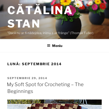
Sari
CĂTĂLINA
la
conținut
STAN
”Dacă nu ar fi nădejdea, inima s-ar frânge” (Thomas Fuller)
Meniu
LUNĂ:
SEPTEMBRIE 2014
PUBLICAT
SEPTEMBRIE 29, 2014
PE
My Soft Spot for Crocheting – The
Beginnings