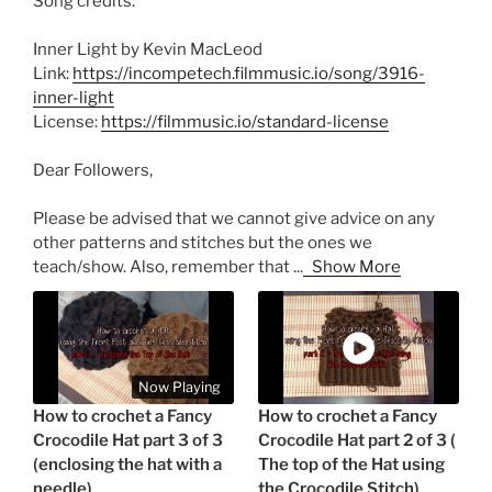
Song credits:
Inner Light by Kevin MacLeod
Link:
https://incompetech.filmmusic.io/song/3916-
inner-light
License:
https://filmmusic.io/standard-license
Dear Followers,
Please be advised that we cannot give advice on any
other patterns and stitches but the ones we
teach/show. Also, remember that
...
Show More
Now Playing
How to crochet a Fancy
How to crochet a Fancy
Crocodile Hat part 3 of 3
Crocodile Hat part 2 of 3 (
(enclosing the hat with a
The top of the Hat using
needle)
the Crocodile Stitch)