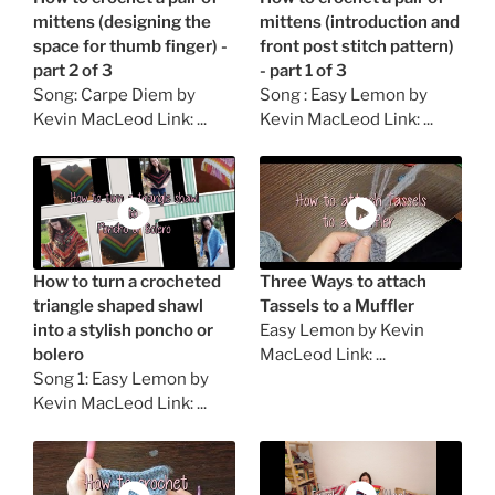
mittens (designing the
mittens (introduction and
space for thumb finger) -
front post stitch pattern)
part 2 of 3
- part 1 of 3
Song: Carpe Diem by
Song : Easy Lemon by
Kevin MacLeod Link: ...
Kevin MacLeod Link: ...
How to turn a crocheted
Three Ways to attach
triangle shaped shawl
Tassels to a Muffler
into a stylish poncho or
Easy Lemon by Kevin
bolero
MacLeod Link: ...
Song 1: Easy Lemon by
Kevin MacLeod Link: ...