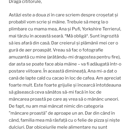
Dragă cititorule,
Astăzi este a doua zi în care scriem despre croșetat și
probabil vom scrie și mâine. Trebuie să merg la o
plimbare cu mama mea, Ana și Pufi, Yorkshire Terrierul,
mai târziu în această seară. *Mă obligă*. Sunt îngrozită
să ies afară din casă. Dar creierul și plămânii mei cer o
gură de aer proaspăt. Vreau să fac o fotografie
amuzantă cu mine (arătându-mi dragostea pentru fire),
dar asta se poate face abia mâine – va fi adăugată într-o
postare viitoare. În această dimineață, Ana mi-a dat o
cană de lapte cald cu cacao în loc de cafea. Am apreciat
foarte mult. Este foarte grijulie și încearcă întotdeauna
să găsească ceva sănătos să-mi facă în loc de
mâncarea proastă pe care aș vrea să o mănânc uneori.
De fapt, nu am mai mâncat nimic din categoria
”mâncare proastă” de aproape un an. Dar din când în
când, familia mea mă răsfață cu o felie de pizza și niște
dulciuri. Dar obiceiurile mele alimentare nu sunt