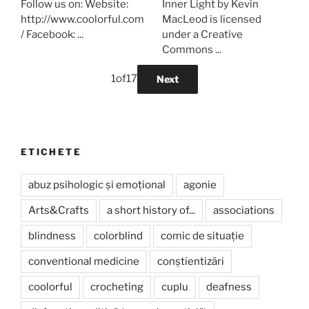
Follow us on: Website:
Inner Light by Kevin
http://www.coolorful.com
MacLeod is licensed
/ Facebook: ...
under a Creative
Commons ...
1
of
17
Next
ETICHETE
abuz psihologic și emoțional
agonie
Arts&Crafts
a short history of...
associations
blindness
colorblind
comic de situație
conventional medicine
conștientizări
coolorful
crocheting
cuplu
deafness