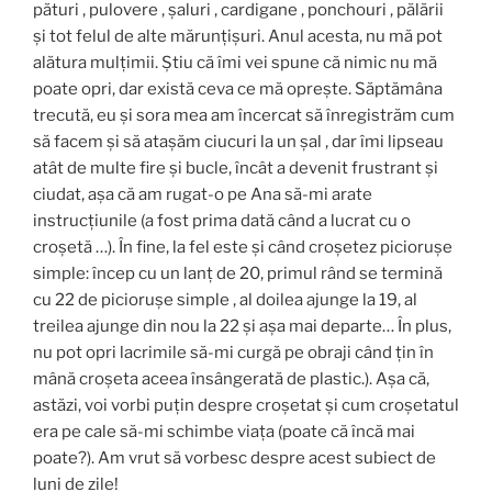
pături , pulovere , șaluri , cardigane , ponchouri , pălării
și tot felul de alte mărunțișuri. Anul acesta, nu mă pot
alătura mulțimii. Știu că îmi vei spune că nimic nu mă
poate opri, dar există ceva ce mă oprește. Săptămâna
trecută, eu și sora mea am încercat să înregistrăm cum
să facem și să atașăm ciucuri la un șal , dar îmi lipseau
atât de multe fire și bucle, încât a devenit frustrant și
ciudat, așa că am rugat-o pe Ana să-mi arate
instrucțiunile (a fost prima dată când a lucrat cu o
croșetă …). În fine, la fel este și când croșetez piciorușe
simple: încep cu un lanț de 20, primul rând se termină
cu 22 de piciorușe simple , al doilea ajunge la 19, al
treilea ajunge din nou la 22 și așa mai departe… În plus,
nu pot opri lacrimile să-mi curgă pe obraji când țin în
mână croșeta aceea însângerată de plastic.). Așa că,
astăzi, voi vorbi puțin despre croșetat și cum croșetatul
era pe cale să-mi schimbe viața (poate că încă mai
poate?). Am vrut să vorbesc despre acest subiect de
luni de zile!