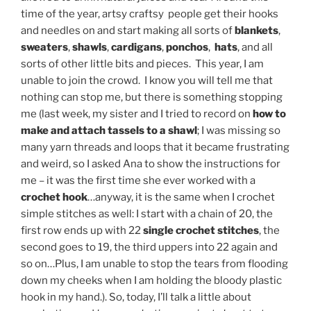
time of the year, artsy craftsy people get their hooks
and needles on and start making all sorts of
blankets
,
sweaters
,
shawls
,
cardigans
,
ponchos
,
hats
, and all
sorts of other little bits and pieces. This year, I am
unable to join the crowd. I know you will tell me that
nothing can stop me, but there is something stopping
me (last week, my sister and I tried to record on
how to
make and attach tassels to a shawl
; I was missing so
many yarn threads and loops that it became frustrating
and weird, so I asked Ana to show the instructions for
me – it was the first time she ever worked with a
crochet hook
…anyway, it is the same when I crochet
simple stitches as well: I start with a chain of 20, the
first row ends up with 22
single crochet stitches
, the
second goes to 19, the third uppers into 22 again and
so on…Plus, I am unable to stop the tears from flooding
down my cheeks when I am holding the bloody plastic
hook in my hand.). So, today, I’ll talk a little about