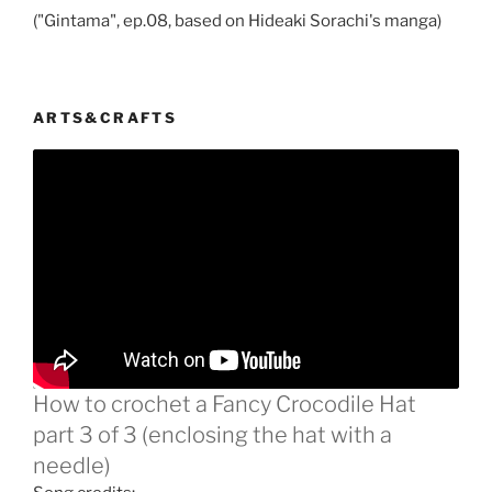
("Gintama", ep.08, based on Hideaki Sorachi's manga)
ARTS&CRAFTS
How to crochet a Fancy Crocodile Hat
part 3 of 3 (enclosing the hat with a
needle)