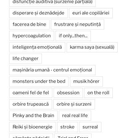
disfuncție auditivă (surzenie parțială)
disperare și deznădejde
euri ale copilăriei
facerea de bine
frustrare și neputință
hypercoagulation
if only...then...
inteligența emoțională
karma saya (sexuală)
life changer
mașinăria umană - centrul emoțional
monsters under the bed
musik hörer
oameni fel de fel
obsession
on the roll
orbire trupească
orbire și surzeni
Pinky and the Brain
real real life
Reiki și bioenergie
stroke
surreal