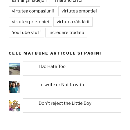
sămânța nădejdii
Trial and Error
virtutea compasiunii
virtutea empatiei
virtutea prieteniei
virtutea răbdării
YouTube stuff
încredere trădată
CELE MAI BUNE ARTICOLE ȘI PAGINI
I Do Hate Too
To write or Not to write
Don't reject the Little Boy