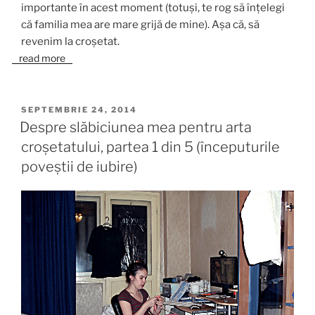
importante în acest moment (totuși, te rog să înțelegi
că familia mea are mare grijă de mine). Așa că, să
revenim la croșetat.
read more
PUBLICAT
SEPTEMBRIE 24, 2014
PE
Despre slăbiciunea mea pentru arta
croșetatului, partea 1 din 5 (începuturile
poveștii de iubire)