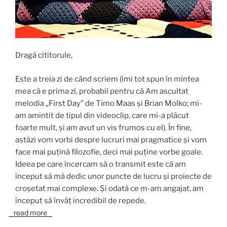
Dragă cititorule,
Este a treia zi de când scriem (îmi tot spun în mintea
mea că e prima zi, probabil pentru că Am ascultat
melodia „First Day” de Timo Maas și Brian Molko; mi-
am amintit de tipul din videoclip, care mi-a plăcut
foarte mult, și am avut un vis frumos cu el). În fine,
astăzi vom vorbi despre lucruri mai pragmatice și vom
face mai puțină filozofie, deci mai puține vorbe goale.
Ideea pe care încercam să o transmit este că am
început să mă dedic unor puncte de lucru și proiecte de
croșetat mai complexe. Și odată ce m-am angajat, am
început să învăț incredibil de repede.
read more