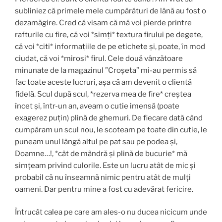
subliniez că primele mele cumpărături de lână au fost o
dezamăgire. Cred că visam că mă voi pierde printre
rafturile cu fire, că voi *simți* textura firului pe degete,
că voi *citi* informațiile de pe etichete și, poate, în mod
ciudat, că voi *mirosi* firul. Cele două vânzătoare
minunate de la magazinul ”Croșeta” mi-au permis să
fac toate aceste lucruri, așa că am devenit o clientă
fidelă. Scul după scul, *rezerva mea de fire* creștea
încet și, într-un an, aveam o cutie imensă (poate
exagerez puțin) plină de ghemuri. De fiecare dată când
cumpăram un scul nou, le scoteam pe toate din cutie, le
puneam unul lângă altul pe pat sau pe podea și,
Doamne…!, *cât de mândră și plină de bucurie* mă
simțeam privind culorile. Este un lucru atât de mic și
probabil că nu înseamnă nimic pentru atât de mulți
oameni. Dar pentru mine a fost cu adevărat fericire.
Întrucât calea pe care am ales-o nu ducea nicicum unde