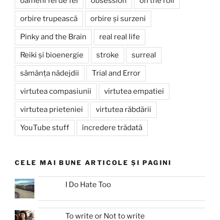
oameni fel de fel
obsession
on the roll
orbire trupească
orbire și surzeni
Pinky and the Brain
real real life
Reiki și bioenergie
stroke
surreal
sămânța nădejdii
Trial and Error
virtutea compasiunii
virtutea empatiei
virtutea prieteniei
virtutea răbdării
YouTube stuff
încredere trădată
CELE MAI BUNE ARTICOLE ȘI PAGINI
I Do Hate Too
To write or Not to write