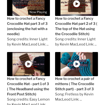
Now Playing
How to crochet a Fancy
How to crochet a Fancy
Crocodile Hat part 3 of 3
Crocodile Hat part 2 of 3 (
(enclosing the hat with a
The top of the Hat using
needle)
the Crocodile Stitch)
Song credits: Inner Light
Song credits: Inner Light
by Kevin MacLeod Link: ...
by Kevin MacLeod Link: ...
How to crochet a Fancy
How to crochet a pair of
Crocodile Hat - part 1 of 3
mittens ( The Crocodile
( The Headband using the
Stitch part) - part 3 of 3
Front Post Stitch)
Song: Fretless by Kevin
Song credits: Easy Lemon
MacLeod Link: ...
by Kevin MacLeod Link: ...