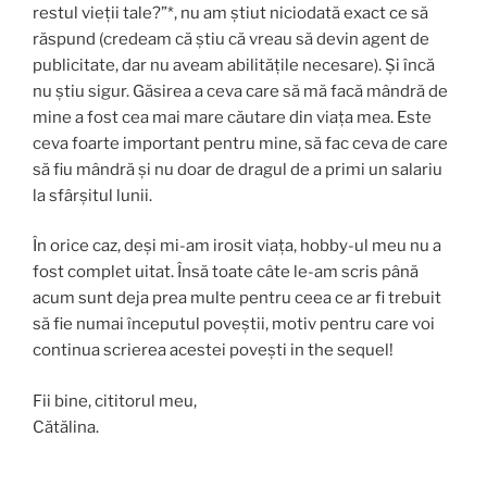
restul vieții tale?”*, nu am știut niciodată exact ce să
răspund (credeam că știu că vreau să devin agent de
publicitate, dar nu aveam abilitățile necesare). Și încă
nu știu sigur. Găsirea a ceva care să mă facă mândră de
mine a fost cea mai mare căutare din viața mea. Este
ceva foarte important pentru mine, să fac ceva de care
să fiu mândră și nu doar de dragul de a primi un salariu
la sfârșitul lunii.
În orice caz, deși mi-am irosit viața, hobby-ul meu nu a
fost complet uitat. Însă toate câte le-am scris până
acum sunt deja prea multe pentru ceea ce ar fi trebuit
să fie numai începutul poveștii, motiv pentru care voi
continua scrierea acestei povești in the sequel!
Fii bine, cititorul meu,
Cătălina.