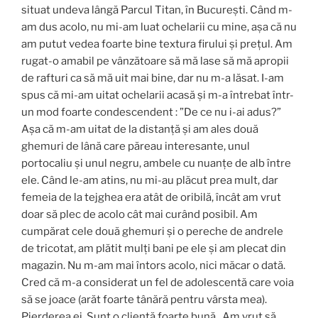
situat undeva lângă Parcul Titan, în București. Când m-
am dus acolo, nu mi-am luat ochelarii cu mine, așa că nu
am putut vedea foarte bine textura firului și prețul. Am
rugat-o amabil pe vânzătoare să mă lase să mă apropii
de rafturi ca să mă uit mai bine, dar nu m-a lăsat. I-am
spus că mi-am uitat ochelarii acasă și m-a întrebat într-
un mod foarte condescendent : ”De ce nu i-ai adus?”
Așa că m-am uitat de la distanță și am ales două
ghemuri de lână care păreau interesante, unul
portocaliu și unul negru, ambele cu nuanțe de alb între
ele. Când le-am atins, nu mi-au plăcut prea mult, dar
femeia de la tejghea era atât de oribilă, încât am vrut
doar să plec de acolo cât mai curând posibil. Am
cumpărat cele două ghemuri și o pereche de andrele
de tricotat, am plătit mulți bani pe ele și am plecat din
magazin. Nu m-am mai întors acolo, nici măcar o dată.
Cred că m-a considerat un fel de adolescentă care voia
să se joace (arăt foarte tânără pentru vârsta mea).
Pierderea ei. Sunt o clientă foarte bună . Am vrut să