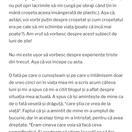
nu pot opri lacrimile să-mi curgă pe obraji când țin în
mână croșeta aceea însângerată de plastic.). Așa că,
astăzi, voi vorbi puțin despre croșetat și cum croșetatul
era pe cale să-mi schimbe viața (poate că încă mai
poate?). Am vrut să vorbesc despre acest subiect de
luni de zile!
Nu-mi este ușor să vorbesc despre experiențe triste
din trecut. Așa că voi începe cu asta.
O fată pe care o cunoșteam și pe care o întâlnisem doar
de vreo cinci ori în viața mea mi-a scris acum câteva
luni și mi-a spus că mi-a citit blogul și a aflat despre
situația mea actuală. A spus că își amintește de mine ca
de o fată veselă și drăguță, *care știa ce vrea de la
viață*. Faptul că și-a amintit de mine m-a umplut de
bucurie, dar în același timp m-a întristat, pentru că avea
dreptate. *Eram cineva care voia să facă ceva