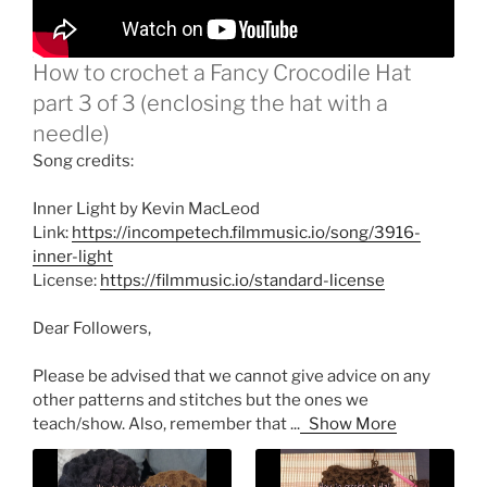
How to crochet a Fancy Crocodile Hat
part 3 of 3 (enclosing the hat with a
needle)
Song credits:
Inner Light by Kevin MacLeod
Link:
https://incompetech.filmmusic.io/song/3916-
inner-light
License:
https://filmmusic.io/standard-license
Dear Followers,
Please be advised that we cannot give advice on any
other patterns and stitches but the ones we
teach/show. Also, remember that
...
Show More