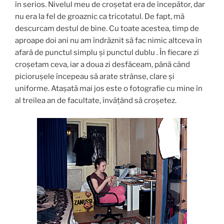
în serios. Nivelul meu de croșetat era de începător, dar
nu era la fel de groaznic ca tricotatul. De fapt, mă
descurcam destul de bine. Cu toate acestea, timp de
aproape doi ani nu am îndrăznit să fac nimic altceva în
afară de punctul simplu și punctul dublu . În fiecare zi
croșetam ceva, iar a doua zi desfăceam, până când
piciorușele începeau să arate strânse, clare și
uniforme. Atașată mai jos este o fotografie cu mine în
al treilea an de facultate, învățând să croșetez.