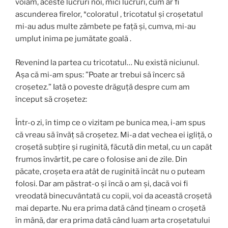
voiam, aceste lucruri noi, mici lucruri, cum ar fi
ascunderea firelor, *coloratul , tricotatul și croșetatul
mi-au adus multe zâmbete pe față și, cumva, mi-au
umplut inima pe jumătate goală .
Revenind la partea cu tricotatul… Nu există niciunul.
Așa că mi-am spus: ”Poate ar trebui să încerc să
croșetez.” Iată o poveste drăguță despre cum am
început să croșetez:
Într-o zi, în timp ce o vizitam pe bunica mea, i-am spus
că vreau să învăț să croșetez. Mi-a dat vechea ei igliță, o
croșetă subțire și ruginită, făcută din metal, cu un capăt
frumos învârtit, pe care o folosise ani de zile. Din
păcate, croșeta era atât de ruginită încât nu o puteam
folosi. Dar am păstrat-o și încă o am și, dacă voi fi
vreodată binecuvântată cu copii, voi da această croșetă
mai departe. Nu era prima dată când țineam o croșetă
în mână, dar era prima dată când luam arta croșetatului