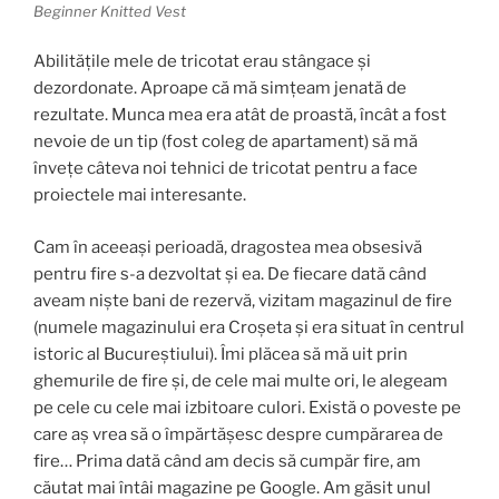
Beginner Knitted Vest
Abilitățile mele de tricotat erau stângace și
dezordonate. Aproape că mă simțeam jenată de
rezultate. Munca mea era atât de proastă, încât a fost
nevoie de un tip (fost coleg de apartament) să mă
învețe câteva noi tehnici de tricotat pentru a face
proiectele mai interesante.
Cam în aceeași perioadă, dragostea mea obsesivă
pentru fire s-a dezvoltat și ea. De fiecare dată când
aveam niște bani de rezervă, vizitam magazinul de fire
(numele magazinului era Croșeta și era situat în centrul
istoric al Bucureștiului). Îmi plăcea să mă uit prin
ghemurile de fire și, de cele mai multe ori, le alegeam
pe cele cu cele mai izbitoare culori. Există o poveste pe
care aș vrea să o împărtășesc despre cumpărarea de
fire… Prima dată când am decis să cumpăr fire, am
căutat mai întâi magazine pe Google. Am găsit unul