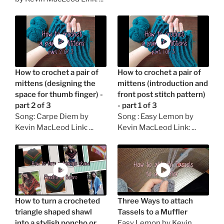
How to crochet a pair of
How to crochet a pair of
mittens (designing the
mittens (introduction and
space for thumb finger) -
front post stitch pattern)
part 2 of 3
- part 1 of 3
Song: Carpe Diem by
Song : Easy Lemon by
Kevin MacLeod Link: ...
Kevin MacLeod Link: ...
How to turn a crocheted
Three Ways to attach
triangle shaped shawl
Tassels to a Muffler
into a stylish poncho or
Easy Lemon by Kevin