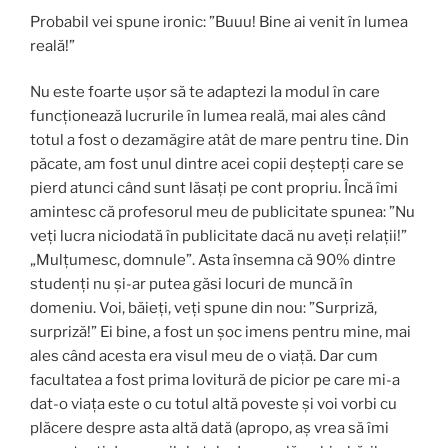
Probabil vei spune ironic: ”Buuu! Bine ai venit în lumea
reală!”
Nu este foarte ușor să te adaptezi la modul în care
funcționează lucrurile în lumea reală, mai ales când
totul a fost o dezamăgire atât de mare pentru tine. Din
păcate, am fost unul dintre acei copii deștepți care se
pierd atunci când sunt lăsați pe cont propriu. Încă îmi
amintesc că profesorul meu de publicitate spunea: ”Nu
veți lucra niciodată în publicitate dacă nu aveți relații!”
„Mulțumesc, domnule”. Asta însemna că 90% dintre
studenți nu și-ar putea găsi locuri de muncă în
domeniu. Voi, băieți, veți spune din nou: ”Surpriză,
surpriză!” Ei bine, a fost un șoc imens pentru mine, mai
ales când acesta era visul meu de o viață. Dar cum
facultatea a fost prima lovitură de picior pe care mi-a
dat-o viața este o cu totul altă poveste și voi vorbi cu
plăcere despre asta altă dată (apropo, aș vrea să îmi