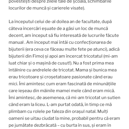
povestești despre zilele tale de școală, schimbările
locurilor de muncă și carierele visate).
La începutul celui de-al doilea an de facultate, după
câteva încercări eșuate de a găsi un loc de muncă
decent, am început să fiu interesată de lucrurile făcute
manual . Am început mai întâi cu confecționarea de
bijuterii (era ceva ce făceau multe fete pe atunci), adică
bijuterii din Fimo) și apoi am încercat tricotatul (mi-am
luat chiar și o mașină de cusut!). Nu a fost prima mea
întâlnire cu andrelele de tricotat. Mama și bunica mea
erau tricotoare și croșetatoare pasionate când erau
mici. Îmi amintesc cum eram fascinată de minunățiile
care ieșeau din mâinile mamei mele când eram mică.
Îmi amintesc, de asemenea, că mi-am tricotat un sutien
când eram la liceu. L-am purtat odată, în timp ce mă
plimbam cu rolele pe faleza din orașul natal. Mulți
oameni se uitau ciudat la mine, probabil pentru că eram
pe jumătate dezbrăcată – cu burta în sus, și eram în