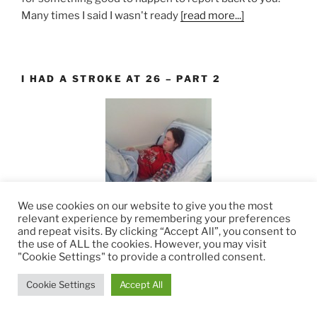
Many times I said I wasn't ready
[read more...]
I HAD A STROKE AT 26 – PART 2
We use cookies on our website to give you the most
relevant experience by remembering your preferences
Hospital in Bucharest
and repeat visits. By clicking “Accept All”, you consent to
the use of ALL the cookies. However, you may visit
Thank you for coming back to read my story. If you are
"Cookie Settings" to provide a controlled consent.
new here you should refer to
part 1
. Let's continue with
the story. Last time I said that I had to see a specialist in
Cookie Settings
Accept All
infectious diseases
[read more...]