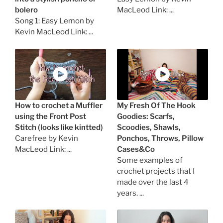
bolero
MacLeod Link: ...
Song 1: Easy Lemon by
Kevin MacLeod Link: ...
How to crochet a Muffler
My Fresh Of The Hook
using the Front Post
Goodies: Scarfs,
Stitch (looks like kintted)
Scoodies, Shawls,
Carefree by Kevin
Ponchos, Throws, Pillow
MacLeod Link: ...
Cases&Co
Some examples of
crochet projects that I
made over the last 4
years. ...