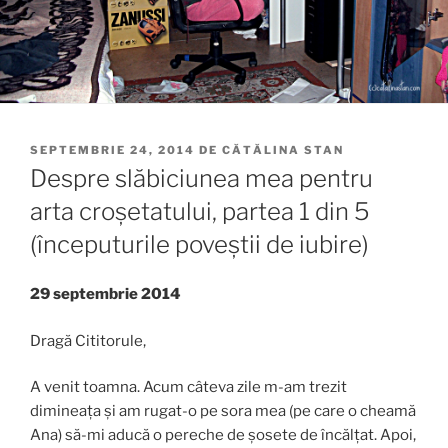
PUBLICAT
SEPTEMBRIE 24, 2014
DE
CĂTĂLINA STAN
PE
Despre slăbiciunea mea pentru
arta croșetatului, partea 1 din 5
(începuturile poveștii de iubire)
29 septembrie 2014
Dragă Cititorule,
A venit toamna. Acum câteva zile m-am trezit
dimineața și am rugat-o pe sora mea (pe care o cheamă
Ana) să-mi aducă o pereche de șosete de încălțat. Apoi,