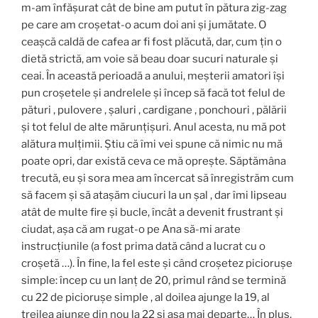
m-am înfășurat cât de bine am putut în pătura zig-zag
pe care am croșetat-o ​​acum doi ani și jumătate. O
ceașcă caldă de cafea ar fi fost plăcută, dar, cum țin o
dietă strictă, am voie să beau doar sucuri naturale și
ceai. În această perioadă a anului, meșterii amatori își
pun croșetele și andrelele și încep să facă tot felul de
pături , pulovere , șaluri , cardigane , ponchouri , pălării
și tot felul de alte mărunțișuri. Anul acesta, nu mă pot
alătura mulțimii. Știu că îmi vei spune că nimic nu mă
poate opri, dar există ceva ce mă oprește. Săptămâna
trecută, eu și sora mea am încercat să înregistrăm cum
să facem și să atașăm ciucuri la un șal , dar îmi lipseau
atât de multe fire și bucle, încât a devenit frustrant și
ciudat, așa că am rugat-o pe Ana să-mi arate
instrucțiunile (a fost prima dată când a lucrat cu o
croșetă …). În fine, la fel este și când croșetez piciorușe
simple: încep cu un lanț de 20, primul rând se termină
cu 22 de piciorușe simple , al doilea ajunge la 19, al
treilea ajunge din nou la 22 și așa mai departe… În plus,