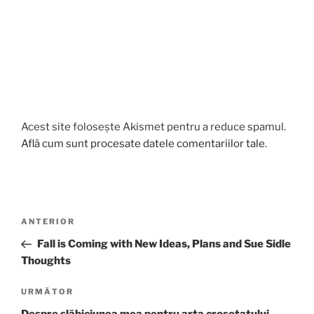
Acest site folosește Akismet pentru a reduce spamul.
Află cum sunt procesate datele comentariilor tale
.
Navigare
Articolul
ANTERIOR
în
anterior
Fall is Coming with New Ideas, Plans and Sue Sidle
articole
Thoughts
Articolul
URMĂTOR
următor
Despre slăbiciunea mea pentru arta croșetatului,