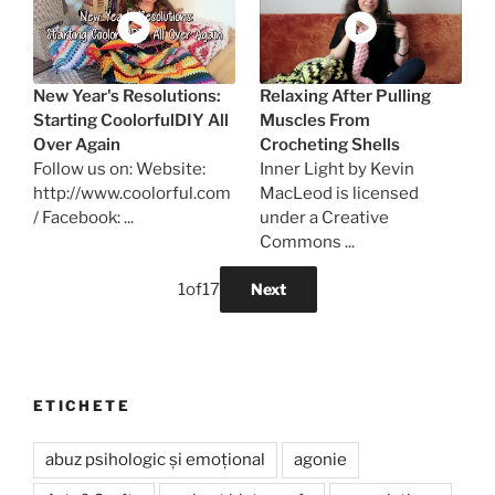
New Year's Resolutions:
Relaxing After Pulling
Starting CoolorfulDIY All
Muscles From
Over Again
Crocheting Shells
Follow us on: Website:
Inner Light by Kevin
http://www.coolorful.com
MacLeod is licensed
/ Facebook: ...
under a Creative
Commons ...
1
of
17
Next
ETICHETE
abuz psihologic și emoțional
agonie