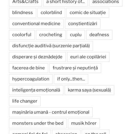
Arts&Crafts
a short history of...
associations
blindness
colorblind
comic de situație
conventional medicine
conștientizări
coolorful
crocheting
cuplu
deafness
disfuncție auditivă (surzenie parțială)
disperare și deznădejde
euri ale copilăriei
facerea de bine
frustrare și neputință
hypercoagulation
if only...then...
inteligența emoțională
karma saya (sexuală)
life changer
mașinăria umană - centrul emoțional
monsters under the bed
musik hörer