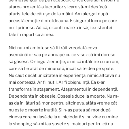
starea prezentă a lucrurilor şi care să-mi desfacă
afurisitele de cătuşe de la mâini. Am alergat după
această emoţie dintotdeauna. E singurul lucru pe care
nu-l primesc. Adică, o confirmare a însăşi existenţei
tale în raport cu a mea.
Nici nu-mi amintesc să fi trăit vreodată ceva
asemănător sau pe aproape cu ce visez că îmi doresc
să găsesc. O singură emoţie, o unică întâlnire cu un om,
care să fie atât de minunată, încât să te dea pe spate.
Nu caut decât unicitatea în experienţă, nimic altceva nu
mai contează. Ar fi inutil. Ar fi obişnuinţă. Ea s-ar
transforma în ataşament. Ataşamentul în dependenţă.
Dependenţa în obsesie. Obsesia duce la moarte. Nu m-
aş da în lături să mor pentru altcineva, atâta vreme cât
nu este o moarte inutilă. Şi n-aş putea să mor după
cineva care nu lasă de la el niciodată şi nu vine cu mine
la shopping să-mi iau şosete şi maieuri pentru că nu