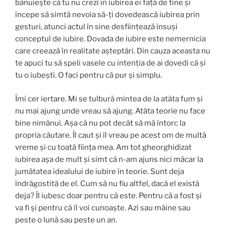
bănuieşte că tu nu crezi în iubirea ei faţă de tine şi
începe să simtă nevoia să-ţi dovedească iubirea prin
gesturi, atunci actul în sine desfiinţează însuşi
conceptul de iubire. Dovada de iubire este nemernicia
care creează în realitate aşteptări. Din cauza aceasta nu
te apuci tu să speli vasele cu intenţia de ai dovedi că şi
tu o iubeşti. O faci pentru că pur şi simplu.
Îmi cer iertare. Mi se tulbură mintea de la atâta fum şi
nu mai ajung unde vreau să ajung. Atâta teorie nu face
bine nimănui. Aşa că nu pot decât să mă întorc la
propria căutare. Îl caut şi îl vreau pe acest om de multă
vreme şi cu toată fiinţa mea. Am tot gheorghidizat
iubirea aşa de mult şi simt că n-am ajuns nici măcar la
jumătatea idealului de iubire în teorie. Sunt deja
îndrăgostită de el. Cum să nu fiu altfel, dacă el există
deja? Îl iubesc doar pentru că este. Pentru că a fost şi
va fi şi pentru că îl voi cunoaşte. Azi sau mâine sau
peste o lună sau peste un an.