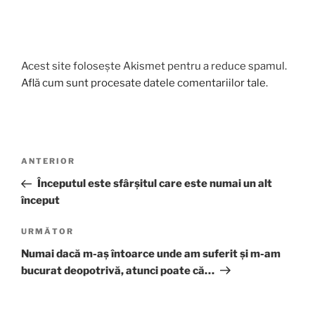
Acest site folosește Akismet pentru a reduce spamul.
Află cum sunt procesate datele comentariilor tale
.
Navigare
Articolul
ANTERIOR
în
anterior
Începutul este sfârșitul care este numai un alt
articole
început
Articolul
URMĂTOR
următor
Numai dacă m-aș întoarce unde am suferit și m-am
bucurat deopotrivă, atunci poate că…