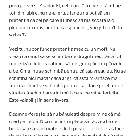
prea perverşi. Aşadar, El, cel mare Care ne-a făcut pe
toţi din iubire, nu ne-a iertat, iar eu nu pot să am
pretenţia ca cel pe care îl iubesc să mă scoată la o
plimbare în oraş, pentru că, spune el, „Sorry, I don’t do
walks”!?
Vezi tu, nu confunda pretenţia mea cu un moft. Nu
vreau ca omul să se schimbe de dragul meu. Dacă tot
teoretizăm iubirea, atunci să mergem până în pânzele
albe. Omul nu se schimbă pentru că așa vreau eu. Nu se
schimbă nici măcar dacă ar şti că asta m-ar face mai
fericită. Omul se schimbă pentru că îl face pe el fericit
să ştie că schimbarea lui mă face şi pe mine fericită.
Este valabil şi în sens invers.
Doamne-fereşte, să nu bănuieşti despre mine că mă
cred perfectă. Nici mie nu-mi place să fac ciorbă de
burtă sau să scot maţele de la peşte. Dar tot le-aş face