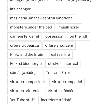
life changer
mașinăria umană - centrul emoțional
monsters under the bed
musik hörer
oameni fel de fel
obsession
on the roll
orbire trupească
orbire și surzeni
Pinky and the Brain
real real life
Reiki și bioenergie
stroke
surreal
sămânța nădejdii
Trial and Error
virtutea compasiunii
virtutea empatiei
virtutea prieteniei
virtutea răbdării
YouTube stuff
încredere trădată