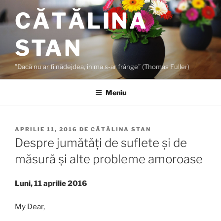
Sari
CĂTĂLINA
la
conținut
STAN
”Dacă nu ar fi nădejdea, inima s-ar frânge” (Thomas Fuller)
Meniu
PUBLICAT
APRILIE 11, 2016
DE
CĂTĂLINA STAN
PE
Despre jumătăți de suflete și de
măsură și alte probleme amoroase
Luni, 11 aprilie 2016
My Dear,