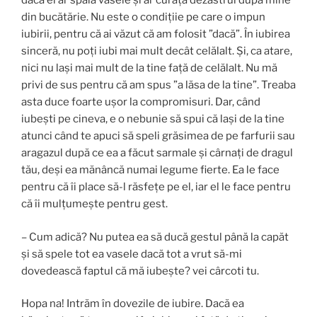
dacă el ar spăla vasele şi ar curăţa dezastrul după mine
din bucătărie. Nu este o condiţiie pe care o impun
iubirii, pentru că ai văzut că am folosit ”dacă”. În iubirea
sinceră, nu poţi iubi mai mult decât celălalt. Şi, ca atare,
nici nu laşi mai mult de la tine faţă de celălalt. Nu mă
privi de sus pentru că am spus ”a lăsa de la tine”. Treaba
asta duce foarte uşor la compromisuri. Dar, când
iubeşti pe cineva, e o nebunie să spui că laşi de la tine
atunci când te apuci să speli grăsimea de pe farfurii sau
aragazul după ce ea a făcut sarmale şi cârnaţi de dragul
tău, deşi ea mănâncă numai legume fierte. Ea le face
pentru că îi place să-l răsfețe pe el, iar el le face pentru
că îi mulţumeşte pentru gest.
– Cum adică? Nu putea ea să ducă gestul până la capăt
şi să spele tot ea vasele dacă tot a vrut să-mi
dovedească faptul că mă iubeşte? vei cârcoti tu.
Hopa na! Intrăm în dovezile de iubire. Dacă ea