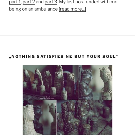
part 1
,
part 2
and
part 3
. My last post ended with me
being on an ambulance
[read more...]
„NOTHING SATISFIES NE BUT YOUR SOUL”