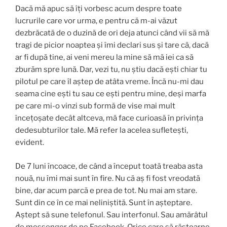
Dacă mă apuc să îţi vorbesc acum despre toate
lucrurile care vor urma, e pentru că m-ai văzut
dezbrăcată de o duzină de ori deja atunci când vii să mă
tragi de picior noaptea şi îmi declari sus şi tare că, dacă
ar fi după tine, ai veni mereu la mine să mă iei ca să
zburăm spre lună. Dar, vezi tu, nu ştiu dacă eşti chiar tu
pilotul pe care îl aştep de atâta vreme. Încă nu-mi dau
seama cine eşti tu sau ce eşti pentru mine, deşi marfa
pe care mi-o vinzi sub formă de vise mai mult
înceţoşate decât altceva, mă face curioasă în privinţa
dedesubturilor tale. Mă refer la acelea sufleteşti,
evident.
De 7 luni încoace, de când a început toată treaba asta
nouă, nu îmi mai sunt în fire. Nu că aş fi fost vreodată
bine, dar acum parcă e prea de tot. Nu mai am stare.
Sunt din ce în ce mai neliniştită. Sunt în aşteptare.
Aştept să sune telefonul. Sau interfonul. Sau amărâtul
de messenger de pe Facebook. Orice care să răstoarne