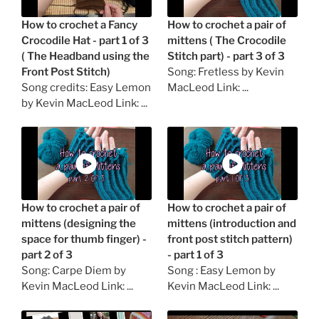
How to crochet a Fancy
How to crochet a pair of
Crocodile Hat - part 1 of 3
mittens ( The Crocodile
( The Headband using the
Stitch part) - part 3 of 3
Front Post Stitch)
Song: Fretless by Kevin
Song credits: Easy Lemon
MacLeod Link: ...
by Kevin MacLeod Link: ...
How to crochet a pair of
How to crochet a pair of
mittens (designing the
mittens (introduction and
space for thumb finger) -
front post stitch pattern)
part 2 of 3
- part 1 of 3
Song: Carpe Diem by
Song : Easy Lemon by
Kevin MacLeod Link: ...
Kevin MacLeod Link: ...