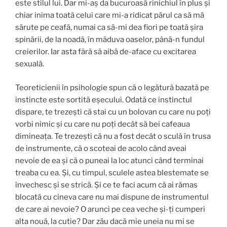
este stilul lui. Dar mi-aş da bucuroasă rinichiul în plus şi
chiar inima toată celui care mi-a ridicat părul ca să mă
sărute pe ceafă, numai ca să-mi dea fiori pe toată şira
spinării, de la noadă, în măduva oaselor, până-n fundul
creierilor. Iar asta fără să aibă de-aface cu excitarea
sexuală.
Teoreticienii în psihologie spun că o legătură bazată pe
instincte este sortită eşecului. Odată ce instinctul
dispare, te trezeşti că stai cu un bolovan cu care nu poţi
vorbi nimic şi cu care nu poţi decât să bei cafeaua
dimineaţa. Te trezeşti că nu a fost decât o sculă în trusa
de instrumente, că o scoteai de acolo când aveai
nevoie de ea şi că o puneai la loc atunci când terminai
treaba cu ea. Şi, cu timpul, sculele astea blestemate se
învechesc şi se strică. Şi ce te faci acum că ai rămas
blocată cu cineva care nu mai dispune de instrumentul
de care ai nevoie? O arunci pe cea veche şi-ţi cumperi
alta nouă, la cutie? Dar zău dacă mie uneia nu mi se