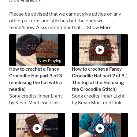
Dear Followers,
Please be advised that we cannot give advice on any
other patterns and stitches but the ones we
teach/show. Also, remember that
...
Show More
Now Playing
How to crochet a Fancy
How to crochet a Fancy
Crocodile Hat part 3 of 3
Crocodile Hat part 2 of 3 (
(enclosing the hat with a
The top of the Hat using
needle)
the Crocodile Stitch)
Song credits: Inner Light
Song credits: Inner Light
by Kevin MacLeod Link: ...
by Kevin MacLeod Link: ...