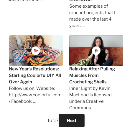
Some examples of
crochet projects that I
made over the last 4
years. ...
New Year's Resolutions:
Relaxing After Pulling
Starting CoolorfulDIY All
Muscles From
Over Again
Crocheting Shells
Follow us on: Website:
Inner Light by Kevin
http://www.coolorful.com
MacLeod is licensed
/ Facebook: ...
under a Creative
Commons ...
1
of
17
Next