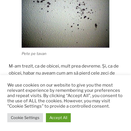
Pete pe tavan
M-am trezit, ca de obicei, mult prea devreme. Și, ca de
obicei, habar nu aveam cum am să pierd cele zeci de
minute până avea să sune alarma de la ceas care avea
We use cookies on our website to give you the most
să declanșeze blestematul de radio și, implicit, vreo
relevant experience by remembering your preferences
melodie la modă. M-am decis, în cele din urmă, să pierd
and repeat visits. By clicking “Accept All”, you consent to
the use of ALL the cookies. However, you may visit
cele 30 de minute stând întinsă în pat și uitându-mă
"Cookie Settings" to provide a controlled consent.
aiurea la petele de pe tavan. Le-am fixat atât de mult cu
privirea, că, zău, am început să cred că semănau cu un
Cookie Settings
Accept All
fel de hartă și că puteam să recunosc Brasil și India pe
ea. Nu mai are importanță cum...
[read more...]