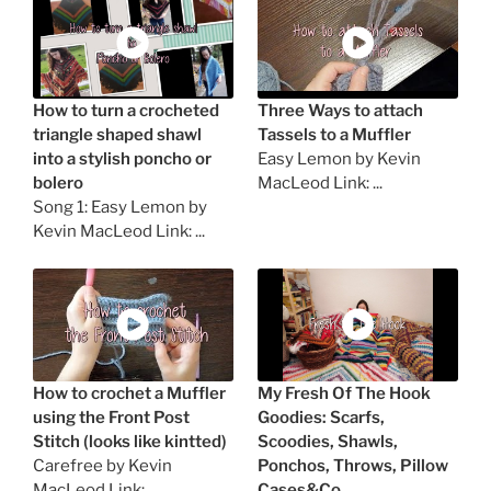
How to turn a crocheted
Three Ways to attach
triangle shaped shawl
Tassels to a Muffler
into a stylish poncho or
Easy Lemon by Kevin
bolero
MacLeod Link: ...
Song 1: Easy Lemon by
Kevin MacLeod Link: ...
How to crochet a Muffler
My Fresh Of The Hook
using the Front Post
Goodies: Scarfs,
Stitch (looks like kintted)
Scoodies, Shawls,
Carefree by Kevin
Ponchos, Throws, Pillow
MacLeod Link: ...
Cases&Co