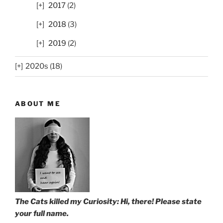
2017
(2)
2018
(3)
2019
(2)
2020s (18)
ABOUT ME
The Cats killed my Curiosity: Hi, there! Please state
your full name.