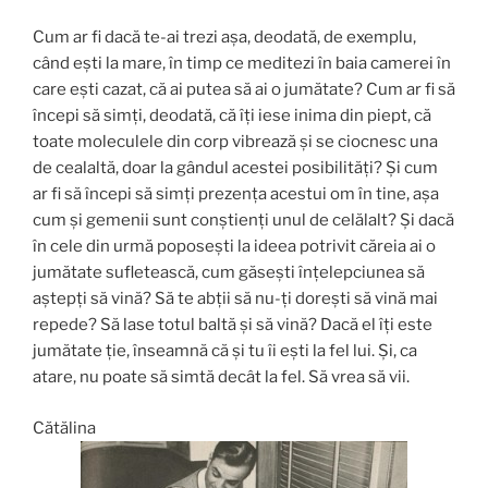
Cum ar fi dacă te-ai trezi aşa, deodată, de exemplu,
când eşti la mare, în timp ce meditezi în baia camerei în
care eşti cazat, că ai putea să ai o jumătate? Cum ar fi să
începi să simți, deodată, că îţi iese inima din piept, că
toate moleculele din corp vibrează şi se ciocnesc una
de cealaltă, doar la gândul acestei posibilităţi? Şi cum
ar fi să începi să simţi prezenţa acestui om în tine, aşa
cum şi gemenii sunt conştienţi unul de celălalt? Şi dacă
în cele din urmă poposeşti la ideea potrivit căreia ai o
jumătate sufletească, cum găseşti înţelepciunea să
aştepţi să vină? Să te abţii să nu-ţi doreşti să vină mai
repede? Să lase totul baltă şi să vină? Dacă el îţi este
jumătate ţie, înseamnă că şi tu îi eşti la fel lui. Şi, ca
atare, nu poate să simtă decât la fel. Să vrea să vii.
Cătălina