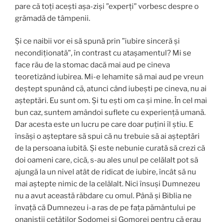
pare că toți acești așa-ziși ”experți” vorbesc despre o
grămadă de tâmpenii.
Şi ce naibii vor ei să spună prin ”iubire sinceră şi
necondiţionată”, în contrast cu ataşamentul? Mi se
face rău de la stomac dacă mai aud pe cineva
teoretizând iubirea. Mi-e lehamite să mai aud pe vreun
deştept spunând că, atunci când iubeşti pe cineva, nu ai
aşteptări. Eu sunt om. Şi tu eşti om ca şi mine. În cel mai
bun caz, suntem amândoi suflete cu experienţă umană.
Dar acesta este un lucru pe care doar puţini îl ştiu. E
însăşi o aşteptare să spui că nu trebuie să ai aşteptări
de la persoana iubită. Şi este nebunie curată să crezi că
doi oameni care, cică, s-au ales unul pe celălalt pot să
ajungă la un nivel atât de ridicat de iubire, încât să nu
mai aştepte nimic de la celălalt. Nici însuşi Dumnezeu
nu a avut această răbdare cu omul. Până şi Biblia ne
învaţă că Dumnezeu i-a ras de pe faţa pământului pe
onaniştii cetăților Sodomei şi Gomorei pentru că erau