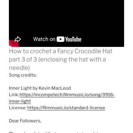
How to crochet a Fancy Crocodile Hat
part 3 of 3 (enclosing the hat with a
needle)
Song credits:
Inner Light by Kevin MacLeod
Link:
https://incompetech.filmmusic.io/song/3916-
inner-light
License:
https://filmmusic.io/standard-license
Dear Followers,