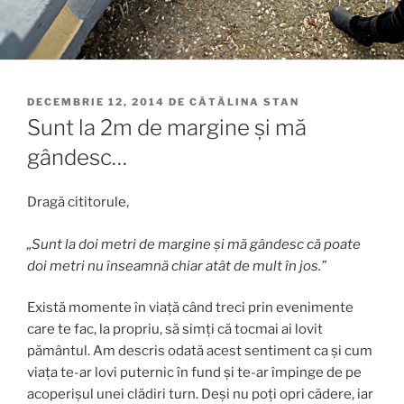
PUBLICAT
DECEMBRIE 12, 2014
DE
CĂTĂLINA STAN
PE
Sunt la 2m de margine și mă
gândesc…
Dragă cititorule,
„Sunt la doi metri de margine și mă gândesc că poate
doi metri nu înseamnă chiar atât de mult în jos.”
Există momente în viață când treci prin evenimente
care te fac, la propriu, să simți că tocmai ai lovit
pământul. Am descris odată acest sentiment ca și cum
viața te-ar lovi puternic în fund și te-ar împinge de pe
acoperișul unei clădiri turn. Deși nu poți opri cădere, iar