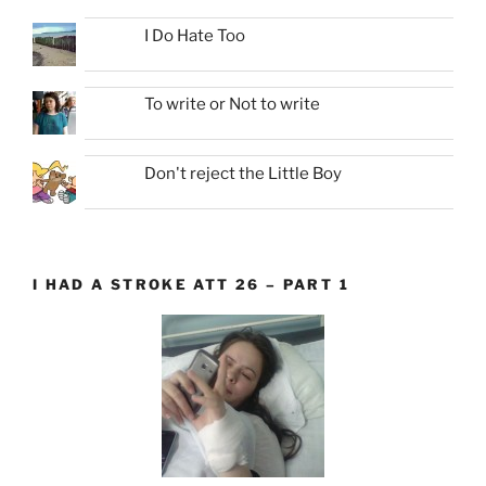
I Do Hate Too
To write or Not to write
Don't reject the Little Boy
I HAD A STROKE ATT 26 – PART 1