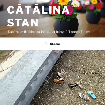
Sari
CĂTĂLINA
la
conținut
STAN
”Dacă nu ar fi nădejdea, inima s-ar frânge” (Thomas Fuller)
Meniu