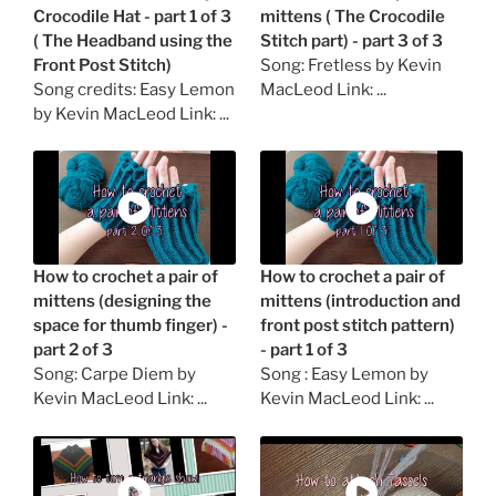
Crocodile Hat - part 1 of 3
mittens ( The Crocodile
( The Headband using the
Stitch part) - part 3 of 3
Front Post Stitch)
Song: Fretless by Kevin
Song credits: Easy Lemon
MacLeod Link: ...
by Kevin MacLeod Link: ...
How to crochet a pair of
How to crochet a pair of
mittens (designing the
mittens (introduction and
space for thumb finger) -
front post stitch pattern)
part 2 of 3
- part 1 of 3
Song: Carpe Diem by
Song : Easy Lemon by
Kevin MacLeod Link: ...
Kevin MacLeod Link: ...