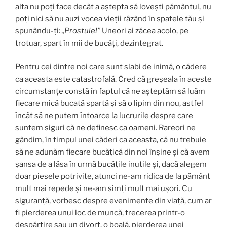
alta nu poți face decât a aștepta să lovești pământul, nu
poți nici să nu auzi vocea vieții râzând în spatele tău și
spunându-ți:
„Prostule!”
Uneori ai zăcea acolo, pe
trotuar, spart în mii de bucăți, dezintegrat.
Pentru cei dintre noi care sunt slabi de inimă, o cădere
ca aceasta este catastrofală. Cred că greșeala în aceste
circumstanțe constă în faptul că ne așteptăm să luăm
fiecare mică bucată spartă și să o lipim din nou, astfel
încât să ne putem întoarce la lucrurile despre care
suntem siguri că ne definesc ca oameni. Rareori ne
gândim, în timpul unei căderi ca aceasta, că nu trebuie
să ne adunăm fiecare bucățică din noi înșine și că avem
șansa de a lăsa în urmă bucățile inutile și, dacă alegem
doar piesele potrivite, atunci ne-am ridica de la pământ
mult mai repede și ne-am simți mult mai ușori. Cu
siguranță, vorbesc despre evenimente din viață, cum ar
fi pierderea unui loc de muncă, trecerea printr-o
despărțire sau un divorț, o boală, pierderea unei