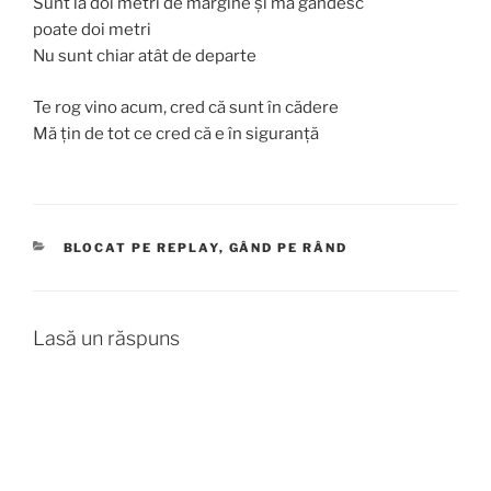
Sunt la doi metri de margine și mă gândesc
poate doi metri
Nu sunt chiar atât de departe
Te rog vino acum, cred că sunt în cădere
Mă țin de tot ce cred că e în siguranță
CATEGORII
BLOCAT PE REPLAY
,
GÂND PE RÂND
Lasă un răspuns