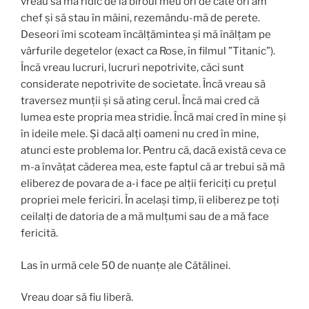
vreau să mă ridic de la biroul meu ori de câte ori am
chef și să stau în mâini, rezemându-mă de perete.
Deseori îmi scoteam încălțămintea și mă înălțam pe
vârfurile degetelor (exact ca Rose, în filmul ”Titanic”).
Încă vreau lucruri, lucruri nepotrivite, căci sunt
considerate nepotrivite de societate. Încă vreau să
traversez munții și să ating cerul. Încă mai cred că
lumea este propria mea stridie. Încă mai cred în mine și
în ideile mele. Și dacă alți oameni nu cred în mine,
atunci este problema lor. Pentru că, dacă există ceva ce
m-a învățat căderea mea, este faptul că ar trebui să mă
eliberez de povara de a-i face pe alții fericiți cu prețul
propriei mele fericiri. În același timp, îi eliberez pe toți
ceilalți de datoria de a mă mulțumi sau de a mă face
fericită.
Las în urmă cele 50 de nuanțe ale Cătălinei.
Vreau doar să fiu liberă.