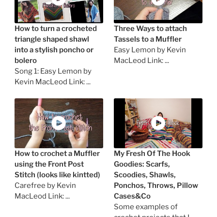
How to turn a crocheted
Three Ways to attach
triangle shaped shawl
Tassels to a Muffler
into a stylish poncho or
Easy Lemon by Kevin
bolero
MacLeod Link: ...
Song 1: Easy Lemon by
Kevin MacLeod Link: ...
How to crochet a Muffler
My Fresh Of The Hook
using the Front Post
Goodies: Scarfs,
Stitch (looks like kintted)
Scoodies, Shawls,
Carefree by Kevin
Ponchos, Throws, Pillow
MacLeod Link: ...
Cases&Co
Some examples of