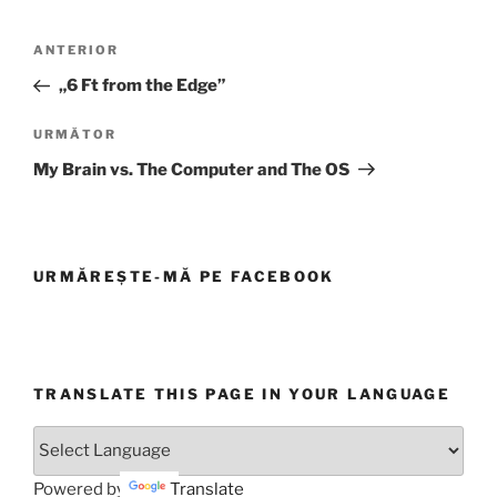
Navigare
Articolul
ANTERIOR
în
anterior
„6 Ft from the Edge”
articole
Articolul
URMĂTOR
următor
My Brain vs. The Computer and The OS
URMĂREȘTE-MĂ PE FACEBOOK
TRANSLATE THIS PAGE IN YOUR LANGUAGE
Powered by
Translate