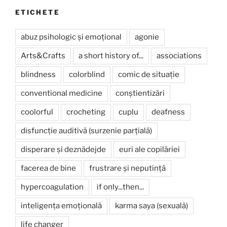
ETICHETE
abuz psihologic și emoțional
agonie
Arts&Crafts
a short history of...
associations
blindness
colorblind
comic de situație
conventional medicine
conștientizări
coolorful
crocheting
cuplu
deafness
disfuncție auditivă (surzenie parțială)
disperare și deznădejde
euri ale copilăriei
facerea de bine
frustrare și neputință
hypercoagulation
if only...then...
inteligența emoțională
karma saya (sexuală)
life changer