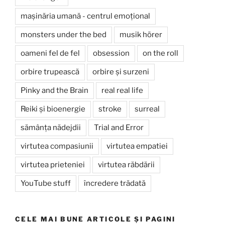
mașinăria umană - centrul emoțional
monsters under the bed
musik hörer
oameni fel de fel
obsession
on the roll
orbire trupească
orbire și surzeni
Pinky and the Brain
real real life
Reiki și bioenergie
stroke
surreal
sămânța nădejdii
Trial and Error
virtutea compasiunii
virtutea empatiei
virtutea prieteniei
virtutea răbdării
YouTube stuff
încredere trădată
CELE MAI BUNE ARTICOLE ȘI PAGINI