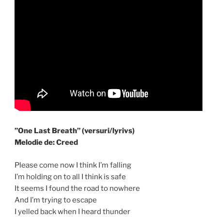
”One Last Breath” (versuri/lyrivs)
Melodie de: Creed
Please come now I think I’m falling
I’m holding on to all I think is safe
It seems I found the road to nowhere
And I’m trying to escape
I yelled back when I heard thunder