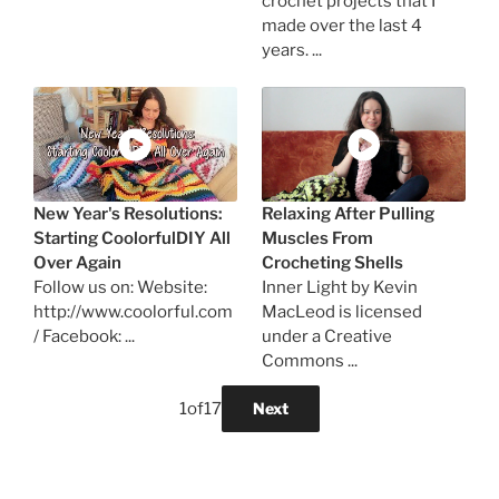
crochet projects that I
made over the last 4
years. ...
New Year's Resolutions:
Relaxing After Pulling
Starting CoolorfulDIY All
Muscles From
Over Again
Crocheting Shells
Follow us on: Website:
Inner Light by Kevin
http://www.coolorful.com
MacLeod is licensed
/ Facebook: ...
under a Creative
Commons ...
1
of
17
Next