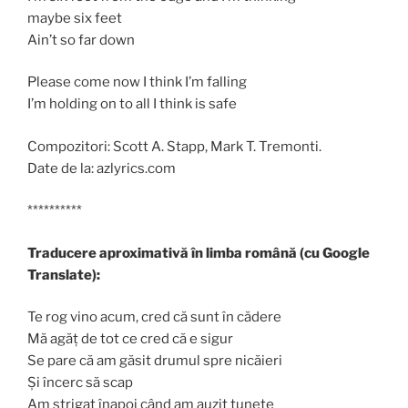
maybe six feet
Ain’t so far down
Please come now I think I’m falling
I’m holding on to all I think is safe
Compozitori: Scott A. Stapp, Mark T. Tremonti.
Date de la: azlyrics.com
**********
Traducere aproximativă în limba română (cu Google
Translate):
Te rog vino acum, cred că sunt în cădere
Mă agăț de tot ce cred că e sigur
Se pare că am găsit drumul spre nicăieri
Și încerc să scap
Am strigat înapoi când am auzit tunete