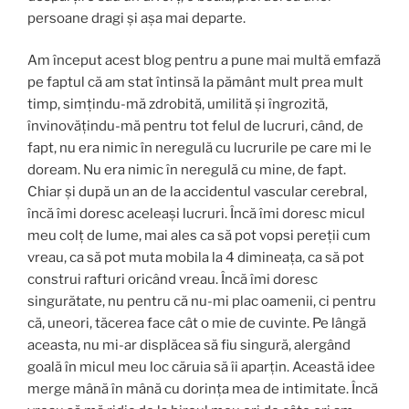
persoane dragi și așa mai departe.
Am început acest blog pentru a pune mai multă emfază
pe faptul că am stat întinsă la pământ mult prea mult
timp, simțindu-mă zdrobită, umilită și îngrozită,
învinovățindu-mă pentru tot felul de lucruri, când, de
fapt, nu era nimic în neregulă cu lucrurile pe care mi le
doream. Nu era nimic în neregulă cu mine, de fapt.
Chiar și după un an de la accidentul vascular cerebral,
încă îmi doresc aceleași lucruri. Încă îmi doresc micul
meu colț de lume, mai ales ca să pot vopsi pereții cum
vreau, ca să pot muta mobila la 4 dimineața, ca să pot
construi rafturi oricând vreau. Încă îmi doresc
singurătate, nu pentru că nu-mi plac oamenii, ci pentru
că, uneori, tăcerea face cât o mie de cuvinte. Pe lângă
aceasta, nu mi-ar displăcea să fiu singură, alergând
goală în micul meu loc căruia să îi aparțin. Această idee
merge mână în mână cu dorința mea de intimitate. Încă