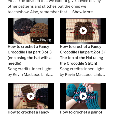
Please be advised that we cannot give advice on any
other patterns and stitches but the ones we
teach/show. Also, remember that
...
Show More
Now Playing
How to crochet a Fancy
How to crochet a Fancy
Crocodile Hat part 3 of 3
Crocodile Hat part 2 of 3 (
(enclosing the hat with a
The top of the Hat using
needle)
the Crocodile Stitch)
Song credits: Inner Light
Song credits: Inner Light
by Kevin MacLeod Link: ...
by Kevin MacLeod Link: ...
How to crochet a Fancy
How to crochet a pair of