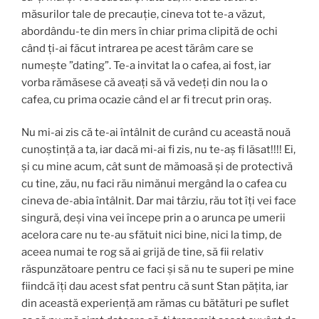
măsurilor tale de precauție, cineva tot te-a văzut,
abordându-te din mers în chiar prima clipită de ochi
când ți-ai făcut intrarea pe acest tărâm care se
numește ”dating”. Te-a invitat la o cafea, ai fost, iar
vorba rămăsese că aveați să vă vedeți din nou la o
cafea, cu prima ocazie când el ar fi trecut prin oraș.
Nu mi-ai zis că te-ai întâlnit de curând cu această nouă
cunoștință a ta, iar dacă mi-ai fi zis, nu te-aș fi lăsat!!!! Ei,
și cu mine acum, cât sunt de mămoasă și de protectivă
cu tine, zău, nu faci rău nimănui mergând la o cafea cu
cineva de-abia întâlnit. Dar mai târziu, rău tot îți vei face
singură, deși vina vei începe prin a o arunca pe umerii
acelora care nu te-au sfătuit nici bine, nici la timp, de
aceea numai te rog să ai grijă de tine, să fii relativ
răspunzătoare pentru ce faci și să nu te superi pe mine
fiindcă îți dau acest sfat pentru că sunt Stan pățita, iar
din această experiență am rămas cu bătături pe suflet