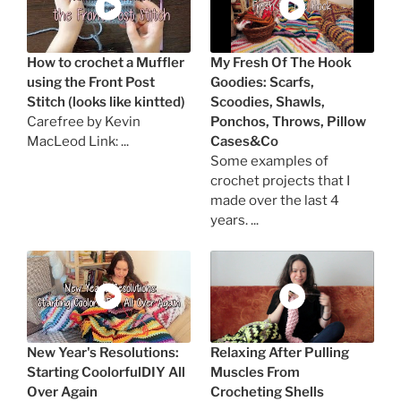
How to crochet a Muffler
My Fresh Of The Hook
using the Front Post
Goodies: Scarfs,
Stitch (looks like kintted)
Scoodies, Shawls,
Carefree by Kevin
Ponchos, Throws, Pillow
MacLeod Link: ...
Cases&Co
Some examples of
crochet projects that I
made over the last 4
years. ...
New Year's Resolutions:
Relaxing After Pulling
Starting CoolorfulDIY All
Muscles From
Over Again
Crocheting Shells