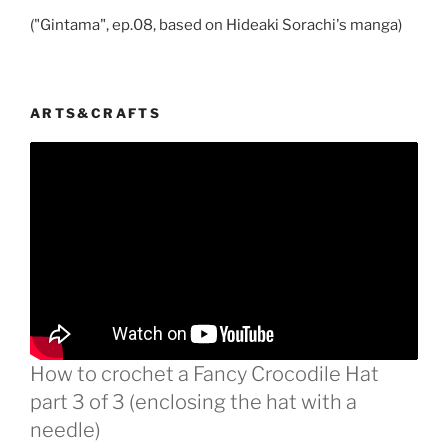
("Gintama", ep.08, based on Hideaki Sorachi's manga)
ARTS&CRAFTS
How to crochet a Fancy Crocodile Hat
part 3 of 3 (enclosing the hat with a
needle)