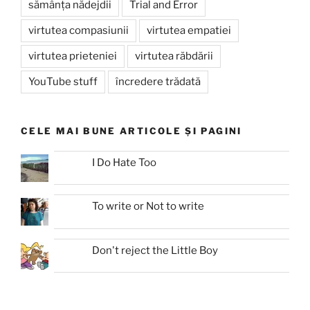
sămânța nădejdii
Trial and Error
virtutea compasiunii
virtutea empatiei
virtutea prieteniei
virtutea răbdării
YouTube stuff
încredere trădată
CELE MAI BUNE ARTICOLE ȘI PAGINI
I Do Hate Too
To write or Not to write
Don't reject the Little Boy