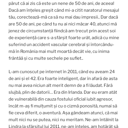
părut că ai zis că este un nene de 50 de ani, de aceea!
Dacă am înțeles greșit când mi-a citit naratorul mesajul
tău, corectează-mă ca să nu mai dau impresii.. Dar dacă
are 50 de ani, pe când tu nu ai nici măcar 40, atunci mă
jenez de circumstanță fiindcă am trecut prin acest soi
de experiență care s-a sfârșit foarte urât, adică cu mine
suferind un accident vascular cerebral și întorcându-
mă în România mai mult moartă decât vie, cu inima
frântăă și cu multe sechele pe suflet..
L-am cunoscut pe internet în 2011, când eu aveam 24
de ani și el 42. Era foarte inteligent, dar în afară de asta
nu mai avea niciun alt merit demn de a fi lăudat. Fără
slujbă, plin de datorii… Era din Irlanda. Dar eu eram atât
de vulnerabilă din cauza fostului oficial iubit agresor,
încât m-aș fi mulțumit și cu o cizmă ponosită, numai să
fie ceva diferit, o aventură. Așa gândeam atunci, că mai
mult nici nu se putea, nici nu meritam. Ne-am întâlnit la
Lindra la sfârșitul lui 2011, ne-am înțeles, am hotărât să