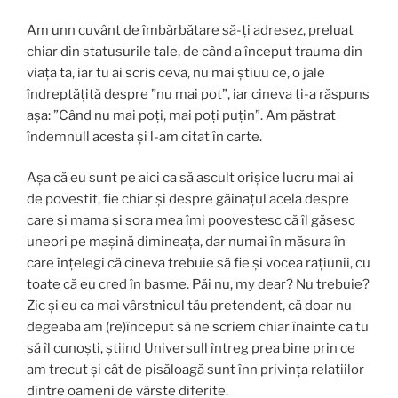
Am unn cuvânt de îmbărbătare să-ți adresez, preluat
chiar din statusurile tale, de când a început trauma din
viața ta, iar tu ai scris ceva, nu mai știuu ce, o jale
îndreptățită despre ”nu mai pot”, iar cineva ți-a răspuns
așa: ”Când nu mai poți, mai poți puțin”. Am păstrat
îndemnull acesta și l-am citat în carte.
Așa că eu sunt pe aici ca să ascult orișice lucru mai ai
de povestit, fie chiar și despre găinațul acela despre
care și mama și sora mea îmi poovestesc că îl găsesc
uneori pe mașină dimineața, dar numai în măsura în
care înțelegi că cineva trebuie să fie și vocea rațiunii, cu
toate că eu cred în basme. Păi nu, my dear? Nu trebuie?
Zic și eu ca mai vârstnicul tău pretendent, că doar nu
degeaba am (re)început să ne scriem chiar înainte ca tu
să îl cunoști, știind Universull întreg prea bine prin ce
am trecut și cât de pisăloagă sunt înn privința relațiilor
dintre oameni de vârste diferite.