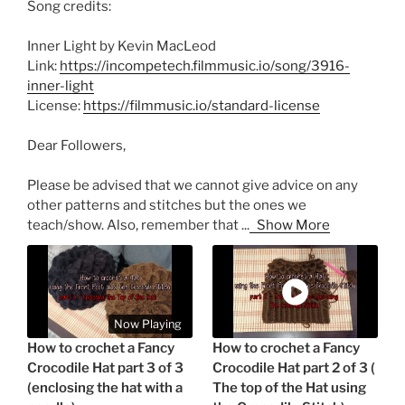
Song credits:
Inner Light by Kevin MacLeod
Link:
https://incompetech.filmmusic.io/song/3916-
inner-light
License:
https://filmmusic.io/standard-license
Dear Followers,
Please be advised that we cannot give advice on any
other patterns and stitches but the ones we
teach/show. Also, remember that
...
Show More
Now Playing
How to crochet a Fancy
How to crochet a Fancy
Crocodile Hat part 3 of 3
Crocodile Hat part 2 of 3 (
(enclosing the hat with a
The top of the Hat using