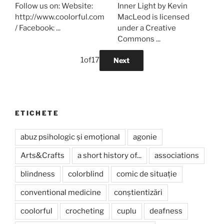
Follow us on: Website:
Inner Light by Kevin
http://www.coolorful.com
MacLeod is licensed
/ Facebook: ...
under a Creative
Commons ...
1
of
17
Next
ETICHETE
abuz psihologic și emoțional
agonie
Arts&Crafts
a short history of...
associations
blindness
colorblind
comic de situație
conventional medicine
conștientizări
coolorful
crocheting
cuplu
deafness