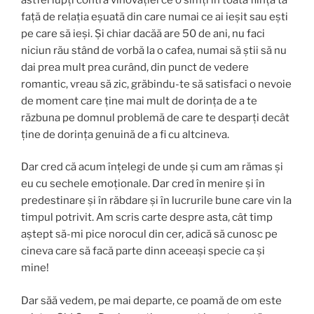
față de relația eșuată din care numai ce ai ieșit sau ești
pe care să ieși. Și chiar dacăă are 50 de ani, nu faci
niciun rău stând de vorbă la o cafea, numai să știi să nu
dai prea mult prea curând, din punct de vedere
romantic, vreau să zic, grăbindu-te să satisfaci o nevoie
de moment care ține mai mult de dorința de a te
răzbuna pe domnul problemă de care te desparți decât
ține de dorința genuină de a fi cu altcineva.
Dar cred că acum înțelegi de unde și cum am rămas și
eu cu sechele emoționale. Dar cred în menire și în
predestinare și în răbdare și în lucrurile bune care vin la
timpul potrivit. Am scris carte despre asta, cât timp
aștept să-mi pice norocul din cer, adică să cunosc pe
cineva care să facă parte dinn aceeași specie ca și
mine!
Dar săă vedem, pe mai departe, ce poamă de om este