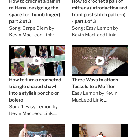
How to crochet a pair of
How to crochet a pair of
mittens (designing the
mittens (introduction and
space for thumb finger) -
front post stitch pattern)
part 2 of 3
- part 1 of 3
Song: Carpe Diem by
Song : Easy Lemon by
Kevin MacLeod Link: ...
Kevin MacLeod Link: ...
How to turn a crocheted
Three Ways to attach
triangle shaped shawl
Tassels to a Muffler
into a stylish poncho or
Easy Lemon by Kevin
bolero
MacLeod Link: ...
Song 1: Easy Lemon by
Kevin MacLeod Link: ...