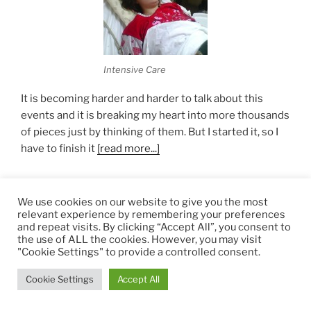
Intensive Care
It is becoming harder and harder to talk about this
events and it is breaking my heart into more thousands
of pieces just by thinking of them. But I started it, so I
have to finish it
[read more...]
We use cookies on our website to give you the most
I HAD A STROKE AT 26 – PART 4
relevant experience by remembering your preferences
and repeat visits. By clicking “Accept All”, you consent to
the use of ALL the cookies. However, you may visit
"Cookie Settings" to provide a controlled consent.
Cookie Settings
Accept All