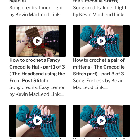
needle)
the Crocodile Stitch)
Song credits: Inner Light
Song credits: Inner Light
by Kevin MacLeod Link: ...
by Kevin MacLeod Link: ...
How to crochet a Fancy
How to crochet a pair of
Crocodile Hat - part 1 of 3
mittens ( The Crocodile
( The Headband using the
Stitch part) - part 3 of 3
Front Post Stitch)
Song: Fretless by Kevin
Song credits: Easy Lemon
MacLeod Link: ...
by Kevin MacLeod Link: ...