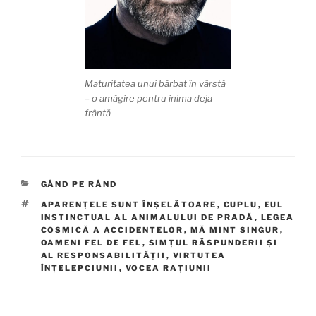
Maturitatea unui bărbat în vârstă
– o amăgire pentru inima deja
frântă
CATEGORII
GÂND PE RÂND
ETICHETE
APARENȚELE SUNT ÎNȘELĂTOARE
,
CUPLU
,
EUL
INSTINCTUAL AL ANIMALULUI DE PRADĂ
,
LEGEA
COSMICĂ A ACCIDENTELOR
,
MĂ MINT SINGUR
,
OAMENI FEL DE FEL
,
SIMȚUL RĂSPUNDERII ȘI
AL RESPONSABILITĂȚII
,
VIRTUTEA
ÎNȚELEPCIUNII
,
VOCEA RAȚIUNII