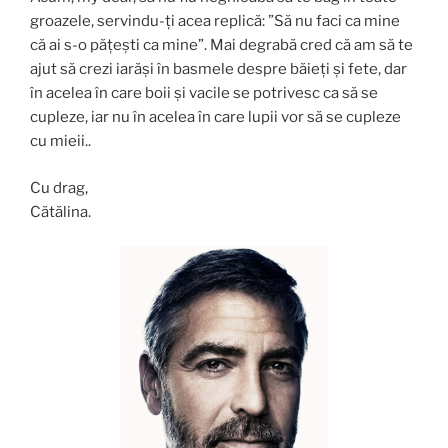
groazele, servindu-ți acea replică: ”Să nu faci ca mine
că ai s-o pățești ca mine”. Mai degrabă cred că am să te
ajut să crezi iarăși în basmele despre băieți și fete, dar
în acelea în care boii și vacile se potrivesc ca să se
cupleze, iar nu în acelea în care lupii vor să se cupleze
cu mieii..
Cu drag,
Cătălina.