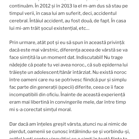
continuăm. În 2012 și în 2013 la el m-am dus să stau pe
timpul verii, în casa lui am suferit, deci, accidentul
cerebral. Întâiul accident, au fost două, de fapt. În casa
lui mi-am trăit șocul existențial, etc…
Prin urmare, atât pot și eu să spun în această privință:
dacă este mai vârstnic, diferența aceea de vârstă se va
face simțită la un moment dat. Indiscutabil! Nu trage
nădejde că poate tu vei avea noroc., că sub epiderna lui
trăiește un adolescent/tânăr întârziat. Nu există noroc
între oameni care nu se potrivesc fiindcă pur și simplu
fac parte din generații (specii) diferite, ceea ce îi face
incompatibili din oficiu. Înainte de această experiență
eram mai libertină în convingerile mele, dar între timp
mi s-a corectat simțul moral.
Dar dacă am înțeles greșit vârsta, atunci nu ai nimic de
pierdut, oamenii se cunosc întâlnindu-se și vorbindu-și,
astfel lupți contra vinovăției ce o simți în toată ființa ta