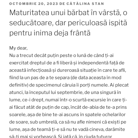
PUBLICAT
OCTOMBRIE 20, 2023
DE
CĂTĂLINA STAN
PE
Maturitatea unui bărbat în vârstă, o
seducătoare, dar periculoasă ispită
pentru inima deja frântă
My dear,
Nu a trecut decât puțin peste o lună de când ți-ai
exercitat dreptul de a fi liberă și independentă față de
această infecțioasă și dureroasă situație în care te afli,
fiind la un pas de a te separa (de data aceasta în mod
definitiv) de specimenul căruia îi porți numele. Ai plecat
atunci, la începutul lui septembrie, de una singură în
lume, ce-i drept, numai într-o scurtă excursie în care ți-
ai făcut atât de puțin de cap, încât de-abia de te-a prins
soarele, așa de bine te-ai ascuns în spatele ochelarilor
de soare, sub umbrelă, ca să nu afle nimeni că exiști pe
lume, așa de teamă ți-e să nu te vadă cineva, darămite
să-ți mai și vorbească. Și iată că, în ciuda tuturor