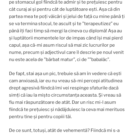
pe stomacul gol fiindcă te admir și te prețuiesc pentru
cât curaj ai și pentru cât de luptătoare ești. Așa că din
partea mea te poți văicări și jelui de față cu mine până ți
se va termina stocul, te ascult și te ”terapeutizez” eu
până îți faci timp să mergi la cineva cu diplomă! Așa au
și luptătorii momentele lor de impas când își mai pierd
capul, așa că-mi asum riscul să mai zic lucrurilor pe
nume, precum și adjectivul care îl descrie pe noul venit
nu este acela de ”bărbat matur”, ci de ””babalâc”.
De fapt, stai așa un pic, trebuie să am în vedere că ești
cam anxioasă, iar eu nu vreau să-mi percepi atitudinea
drept agresivă fiindcă îmi vei respinge sfaturile dacă
simți că iau la mișto circumstanța aceasta. Și vreau să
fiu mai răspunzătoare de atât. Dar un risc mi-l asum
fiindcă te prețuiesc și nădăjduiesc la ceva mai merituos
pentru tine și pentru copiii tăi.
De ce sunt, totuși, atât de vehementă? Fiindcă mi s-a