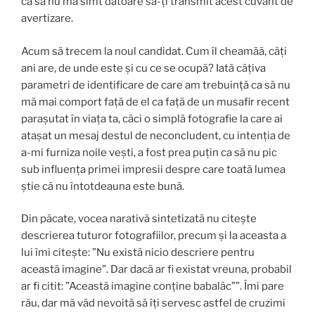
ca să nu mă simt datoare să-ți transmit acest cuvânt de
avertizare.
Acum să trecem la noul candidat. Cum îl cheamăă, câți
ani are, de unde este și cu ce se ocupă? Iată câțiva
parametri de identificare de care am trebuință ca să nu
mă mai comport față de el ca față de un musafir recent
parașutat în viața ta, căci o simplă fotografie la care ai
atașat un mesaj destul de neconcludent, cu intenția de
a-mi furniza noile vești, a fost prea puțin ca să nu pic
sub influența primei impresii despre care toată lumea
știe că nu întotdeauna este bună.
Din păcate, vocea narativă sintetizată nu citește
descrierea tuturor fotografiilor, precum și la aceasta a
lui îmi citește: ”Nu există nicio descriere pentru
această imagine”. Dar dacă ar fi existat vreuna, probabil
ar fi citit: ”Această imagine conține babalâc””. Îmi pare
rău, dar mă văd nevoită să îți servesc astfel de cruzimi