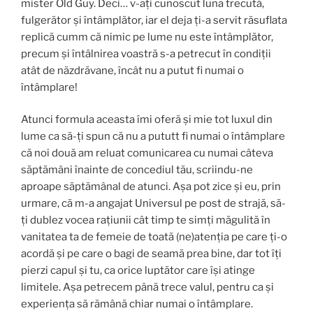
mister Old Guy. Deci… v-ați cunoscut luna trecută,
fulgerător și întâmplător, iar el deja ți-a servit răsuflata
replică cumm că nimic pe lume nu este întâmplător,
precum și întâlnirea voastră s-a petrecut în condiții
atât de năzdrăvane, încât nu a putut fi numai o
întâmplare!
Atunci formula aceasta îmi oferă și mie tot luxul din
lume ca să-ți spun că nu a pututt fi numai o întâmplare
că noi două am reluat comunicarea cu numai câteva
săptămâni înainte de concediul tău, scriindu-ne
aproape săptămânal de atunci. Așa pot zice și eu, prin
urmare, că m-a angajat Universul pe post de strajă, să-
ți dublez vocea rațiunii cât timp te simți măgulită în
vanitatea ta de femeie de toată (ne)atenția pe care ți-o
acordă și pe care o bagi de seamă prea bine, dar tot îți
pierzi capul și tu, ca orice luptător care își atinge
limitele. Așa petrecem până trece valul, pentru ca și
experiența să rămână chiar numai o întâmplare.