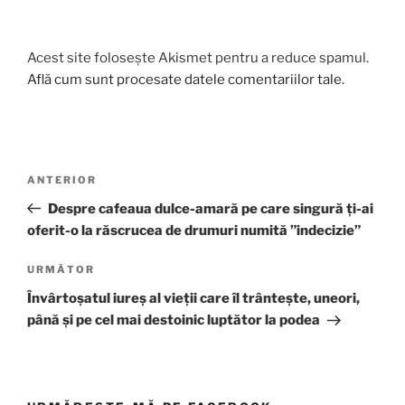
Acest site folosește Akismet pentru a reduce spamul.
Află cum sunt procesate datele comentariilor tale
.
Navigare
Articolul
ANTERIOR
în
anterior
Despre cafeaua dulce-amară pe care singură ți-ai
articole
oferit-o la răscrucea de drumuri numită ”indecizie”
Articolul
URMĂTOR
următor
Învârtoșatul iureș al vieții care îl trântește, uneori,
până și pe cel mai destoinic luptător la podea