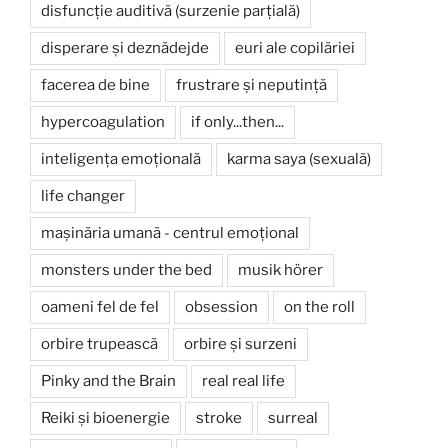
disfuncție auditivă (surzenie parțială)
disperare și deznădejde
euri ale copilăriei
facerea de bine
frustrare și neputință
hypercoagulation
if only...then...
inteligența emoțională
karma saya (sexuală)
life changer
mașinăria umană - centrul emoțional
monsters under the bed
musik hörer
oameni fel de fel
obsession
on the roll
orbire trupească
orbire și surzeni
Pinky and the Brain
real real life
Reiki și bioenergie
stroke
surreal