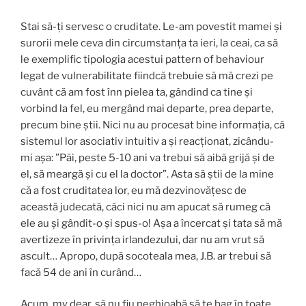
Stai să-ți servesc o cruditate. Le-am povestit mamei și
surorii mele ceva din circumstanța ta ieri, la ceai, ca să
le exemplific tipologia acestui pattern of behaviour
legat de vulnerabilitate fiindcă trebuie să mă crezi pe
cuvânt că am fost înn pielea ta, gândind ca tine și
vorbind la fel, eu mergând mai departe, prea departe,
precum bine știi. Nici nu au procesat bine informația, că
sistemul lor asociativ intuitiv a și reacționat, zicându-
mi așa: ”Păi, peste 5-10 ani va trebui să aibă grijă și de
el, să meargă și cu el la doctor”. Asta să știi de la mine
că a fost cruditatea lor, eu mă dezvinovățesc de
această judecată, căci nici nu am apucat să rumeg că
ele au și gândit-o și spus-o! Așa a încercat și tata să mă
avertizeze în privința irlandezului, dar nu am vrut să
ascult… Apropo, după socoteala mea, J.B. ar trebui să
facă 54 de ani în curând…
Acum, my dear, să nu fiu neghioabă să te bag în toate